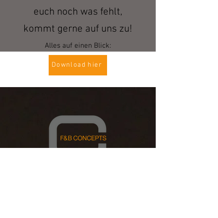
euch noch was fehlt,
kommt gerne auf uns zu!
Alles auf einen Blick:
Download hier
KONTAKT